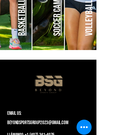
basketball camp
Volleyball camp
soccer camp
​Email Us:
beyondsportsgroup2023@gmail.com